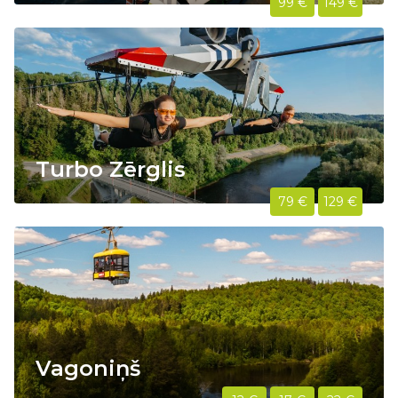
99 €
149 €
Turbo Zērglis
79 €
129 €
Vagoniņš