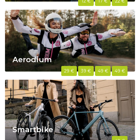
12 €
17 €
22 €
Aerodium
29 €
39 €
49 €
49 €
Smartbike