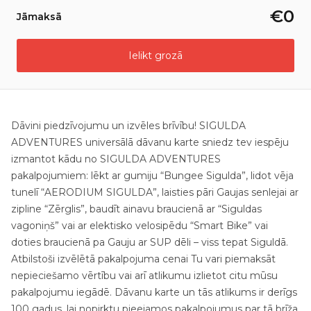
€0
Jāmaksā
Ielikt grozā
Dāvini piedzīvojumu un izvēles brīvību! SIGULDA
ADVENTURES universālā dāvanu karte sniedz tev iespēju
izmantot kādu no SIGULDA ADVENTURES
pakalpojumiem: lēkt ar gumiju “Bungee Sigulda”, lidot vēja
tunelī “AERODIUM SIGULDA”, laisties pāri Gaujas senlejai ar
zipline “Zērglis”, baudīt ainavu braucienā ar “Siguldas
vagoniņš” vai ar elektisko velosipēdu “Smart Bike” vai
doties braucienā pa Gauju ar SUP dēli – viss tepat Siguldā.
Atbilstoši izvēlētā pakalpojuma cenai Tu vari piemaksāt
nepieciešamo vērtību vai arī atlikumu izlietot citu mūsu
pakalpojumu iegādē. Dāvanu karte un tās atlikums ir derīgs
100 gadus, lai nopirktu pieejamos pakalpojumus par tā brīža