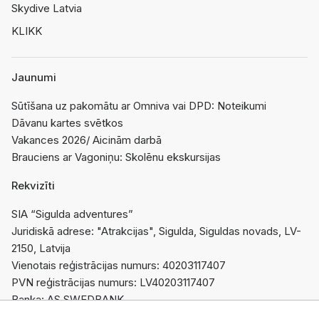
Skydive Latvia
KLIKK
Jaunumi
Sūtīšana uz pakomātu ar Omniva vai DPD: Noteikumi
Dāvanu kartes svētkos
Vakances 2026/ Aicinām darbā
Brauciens ar Vagoniņu: Skolēnu ekskursijas
Rekvizīti
SIA “Sigulda adventures”
Juridiskā adrese: "Atrakcijas", Sigulda, Siguldas novads, LV-
2150, Latvija
Vienotais reģistrācijas numurs: 40203117407
PVN reģistrācijas numurs: LV40203117407
Banka: AS SWEDBANK
Konts: LV95HABA0551044564763