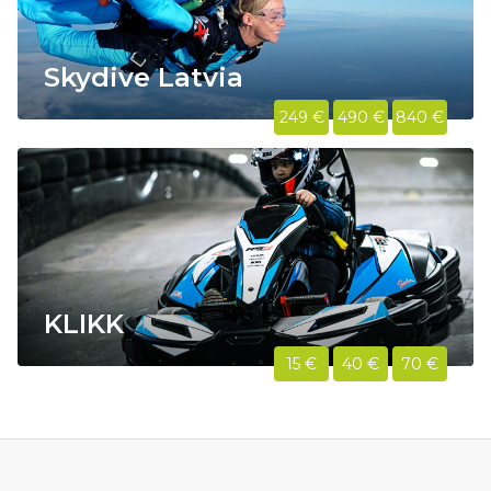
Skydive Latvia
249 €
490 €
840 €
KLIKK
15 €
40 €
70 €