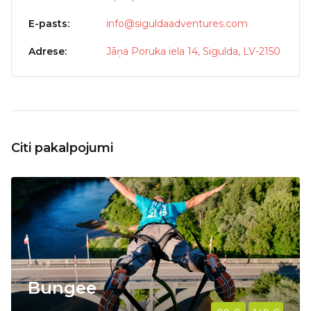
E-pasts:
info@siguldaadventures.com
Adrese:
Jāņa Poruka iela 14, Sigulda, LV-2150
Citi pakalpojumi
Bungee