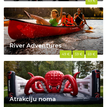
49 €
River Adventures
49 €
59 €
69 €
Atrakciju noma