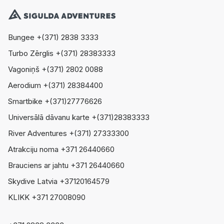
Bungee +(371) 2838 3333
Turbo Zērglis +(371) 28383333
Vagoniņš +(371) 2802 0088
Aerodium +(371) 28384400
Smartbike +(371)27776626
Universālā dāvanu karte +(371)28383333
River Adventures +(371) 27333300
Atrakciju noma +371 26440660
Brauciens ar jahtu +371 26440660
Skydive Latvia +37120164579
KLIKK +371 27008090