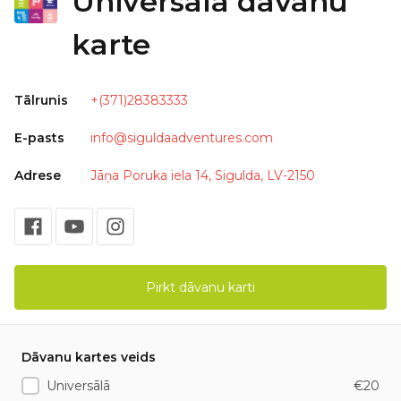
Universālā dāvanu
karte
Tālrunis
+(371)28383333
E-pasts
info@siguldaadventures.com
Adrese
Jāņa Poruka iela 14, Sigulda, LV-2150
Pirkt dāvanu karti
Dāvanu kartes veids
Universālā
€20