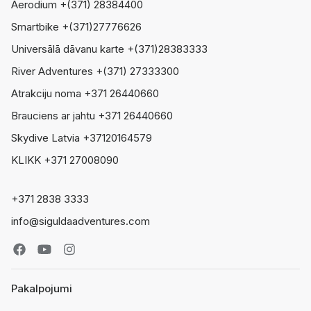
Aerodium +(371) 28384400
Smartbike +(371)27776626
Universālā dāvanu karte +(371)28383333
River Adventures +(371) 27333300
Atrakciju noma +371 26440660
Brauciens ar jahtu +371 26440660
Skydive Latvia +37120164579
KLIKK +371 27008090
+371 2838 3333
info@siguldaadventures.com
Pakalpojumi