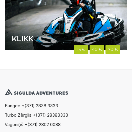
KLIKK
15 €
40 €
70 €
Bungee +(371) 2838 3333
Turbo Zērglis +(371) 28383333
Vagoniņš +(371) 2802 0088