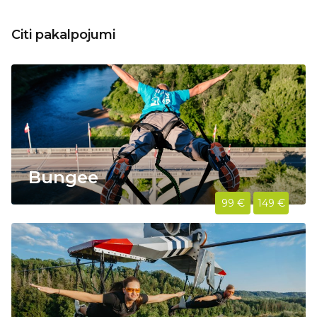
Citi pakalpojumi
Bungee
99 €
149 €