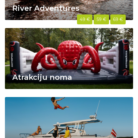
River Adventures
49 €
59 €
69 €
Atrakciju noma