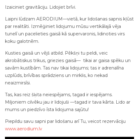
Izaiciniet gravitāciju. Lidojiet brīvi.
Laipni lūdzam AERODIUM—vietā, kur lidošanas sapnis kļūst
par realitāti. Izmēģiniet lidojumu mūsu vertikālajā vēja
tunelī un pacelieties gaisā kā supervaronis, lidinoties virs
koku galotnēm.
Kusties gaisā un vējš atbild. Pēkšņi tu peldi, veic
akrobātiskus trikus, griezies gaisā— tikai ar gaisa spēku un
savām kustībām. Tas nav tikai lidojums; tas ir adrenalīna
uzplūds, brīvības sprādziens un mirklis, ko nekad
neaizmirsīsi.
Tas, kas reiz šķita neiespējams, tagad ir iespējams.
Miljoniem cilvēku jau ir lidojuši —tagad ir tava kārta. Lido ar
mums un piedzīvo īsta lidojuma sajūtu!
Piepildu savu sapni par lidošanu arī Tu, veicot rezervāciju
www.aerodium.lv