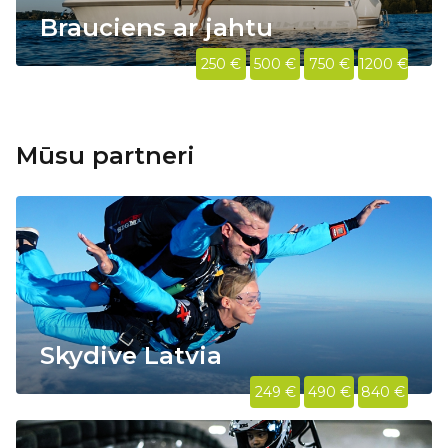
Brauciens ar jahtu
250 €
500 €
750 €
1200 €
Mūsu partneri
Skydive Latvia
249 €
490 €
840 €