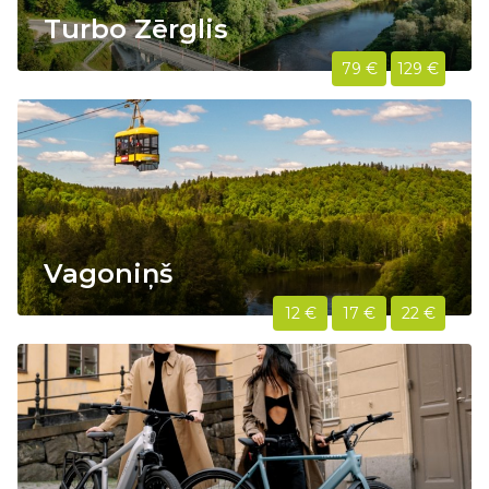
Turbo Zērglis
79 €
129 €
Vagoniņš
12 €
17 €
22 €