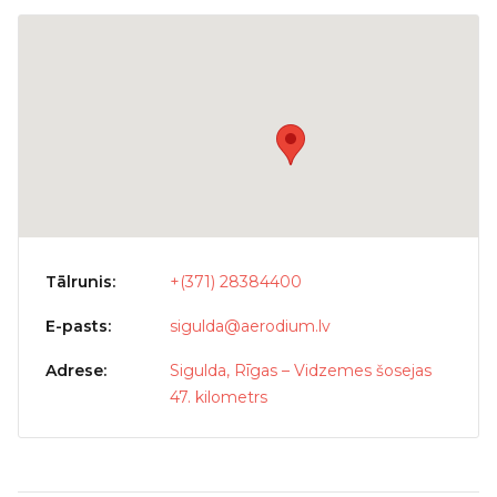
Tālrunis:
+(371) 28384400
E-pasts:
sigulda@aerodium.lv
Adrese:
Sigulda, Rīgas – Vidzemes šosejas
47. kilometrs