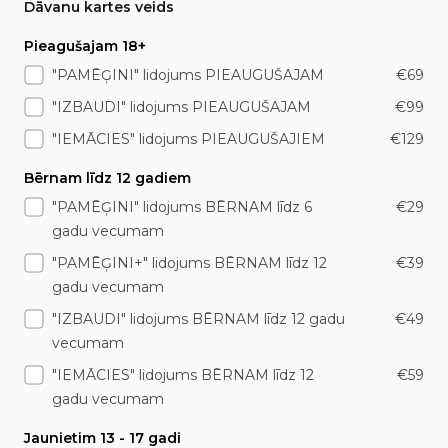
Dāvanu kartes veids
Pieagušajam 18+
"PAMĒĢINI" lidojums PIEAUGUŠAJAM
€69
"IZBAUDI" lidojums PIEAUGUŠAJAM
€99
"IEMĀCIES" lidojums PIEAUGUŠAJIEM
€129
Bērnam līdz 12 gadiem
"PAMĒĢINI" lidojums BĒRNAM līdz 6
€29
gadu vecumam
"PAMĒĢINI+" lidojums BĒRNAM līdz 12
€39
gadu vecumam
"IZBAUDI" lidojums BĒRNAM līdz 12 gadu
€49
vecumam
"IEMĀCIES" lidojums BĒRNAM līdz 12
€59
gadu vecumam
Jaunietim 13 - 17 gadi