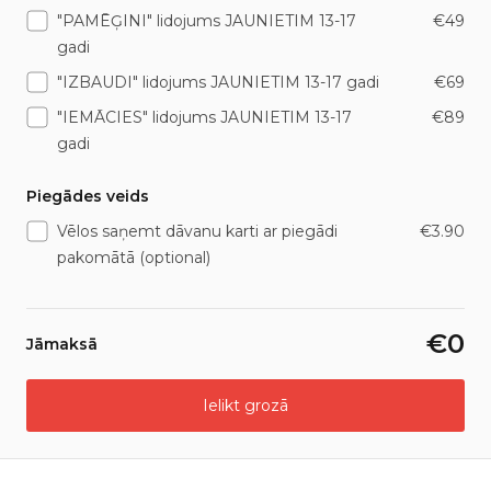
"PAMĒĢINI" lidojums JAUNIETIM 13-17
€49
gadi
"IZBAUDI" lidojums JAUNIETIM 13-17 gadi
€69
"IEMĀCIES" lidojums JAUNIETIM 13-17
€89
gadi
Piegādes veids
Vēlos saņemt dāvanu karti ar piegādi
€3.90
pakomātā (optional)
€0
Jāmaksā
Ielikt grozā