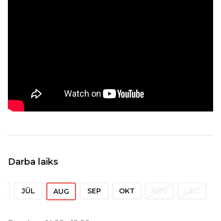
Darba laiks
N
JŪL
SEP
OKT
NOV
DEC
AUG