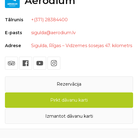
Aerodium
Tālrunis
+(371) 28384400
E-pasts
sigulda@aerodium.lv
Adrese
Sigulda, Rīgas – Vidzemes šosejas 47. kilometrs
Rezervācija
Pirkt dāvanu karti
Izmantot dāvanu karti