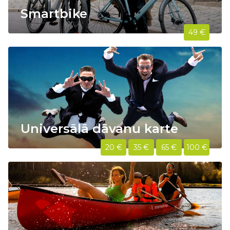
Smartbike
49 €
Universālā dāvanu karte
20 €
35 €
65 €
100 €