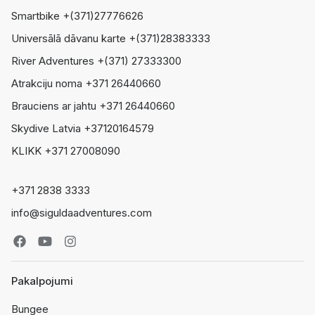
Smartbike +(371)27776626
Universālā dāvanu karte +(371)28383333
River Adventures +(371) 27333300
Atrakciju noma +371 26440660
Brauciens ar jahtu +371 26440660
Skydive Latvia +37120164579
KLIKK +371 27008090
+371 2838 3333
info@siguldaadventures.com
Pakalpojumi
Bungee