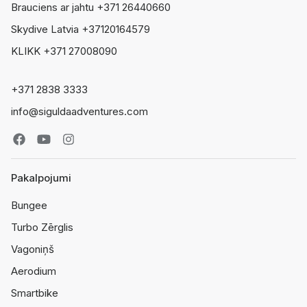
Brauciens ar jahtu +371 26440660
Skydive Latvia +37120164579
KLIKK +371 27008090
+371 2838 3333
info@siguldaadventures.com
Pakalpojumi
Bungee
Turbo Zērglis
Vagoniņš
Aerodium
Smartbike