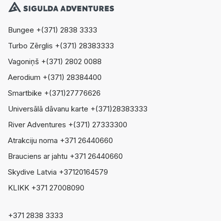
Bungee +(371) 2838 3333
Turbo Zērglis +(371) 28383333
Vagoniņš +(371) 2802 0088
Aerodium +(371) 28384400
Smartbike +(371)27776626
Universālā dāvanu karte +(371)28383333
River Adventures +(371) 27333300
Atrakciju noma +371 26440660
Brauciens ar jahtu +371 26440660
Skydive Latvia +37120164579
KLIKK +371 27008090
+371 2838 3333