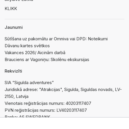
KLIKK
Jaunumi
Sūtīšana uz pakomātu ar Omniva vai DPD: Noteikumi
Dāvanu kartes svētkos
Vakances 2026/ Aicinām darbā
Brauciens ar Vagoniņu: Skolēnu ekskursijas
Rekvizīti
SIA “Sigulda adventures”
Juridiskā adrese: "Atrakcijas", Sigulda, Siguldas novads, LV-
2150, Latvija
Vienotais reģistrācijas numurs: 40203117407
PVN reģistrācijas numurs: LV40203117407
Banka: AS SWEDBANK
Konts: LV95HABA0551044564763