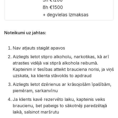
5h €1200
8h €1500
+ degvielas izmaksas
Noteikumi
Noteikumi uz jahtas:
Nav atļauts staigāt apavos
Aizliegts lietot stipro alkoholu, narkotikas, kā arī
atrasties vidējā vai stiprā alkohola reibumā.
Kapteinim ir tiesības atteikt brauciena norisi, ja viņš
uzskata, ka klienta stāvoklis to apdraud
Aizliegts lietot dzērienus ar krāsojošām īpašībām,
piemēram, sarkanvīnu
Ja klients kavē rezervēto laiku, kapteinis veiks
braucienu, bet pabeigs to sākotnēji paredzētajā
laikā, saīsinot maršrutu