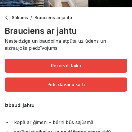
Sākums
Brauciens ar jahtu
Brauciens ar jahtu
Nesteidzīga un baudpilna atpūta uz ūdens un
aizraujošs piedzīvojums
Rezervēt laiku
Pirkt dāvanu karti
Par pakalpojumu
Izbaudi jahtu:
kopā ar ģimeni – bērni būs sajūsmā