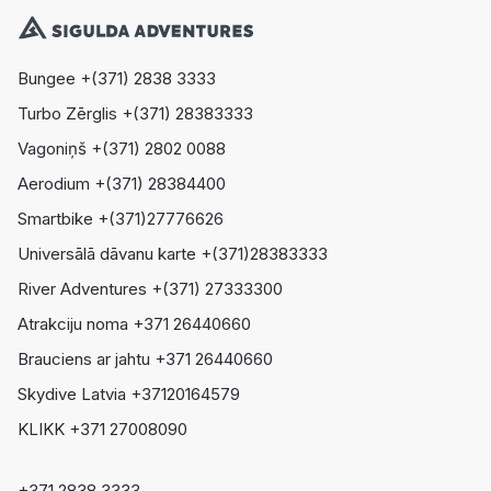
Bungee +(371) 2838 3333
Turbo Zērglis +(371) 28383333
Vagoniņš +(371) 2802 0088
Aerodium +(371) 28384400
Smartbike +(371)27776626
Universālā dāvanu karte +(371)28383333
River Adventures +(371) 27333300
Atrakciju noma +371 26440660
Brauciens ar jahtu +371 26440660
Skydive Latvia +37120164579
KLIKK +371 27008090
+371 2838 3333