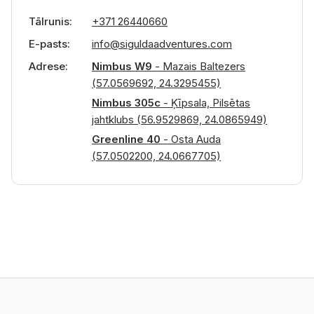
Tālrunis
+371 26440660
E-pasts
info@siguldaadventures.com
Adrese
Nimbus W9
- Mazais Baltezers
(57.0569692, 24.3295455)
Nimbus 305c
- Ķīpsala, Pilsētas
jahtklubs (56.9529869, 24.0865949)
Greenline 40
- Osta Auda
(57.0502200, 24.0667705)