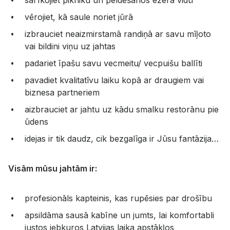
sarīkojiet pikniku un peldēšanos ezera vidū
vērojiet, kā saule noriet jūrā
izbrauciet neaizmirstamā randiņā ar savu mīļoto
vai bildini viņu uz jahtas
padariet īpašu savu vecmeitu/ vecpuišu ballīti
pavadiet kvalitatīvu laiku kopā ar draugiem vai
biznesa partneriem
aizbrauciet ar jahtu uz kādu smalku restorānu pie
ūdens
idejas ir tik daudz, cik bezgalīga ir Jūsu fantāzija…
Visām mūsu jahtām ir:
profesionāls kapteinis, kas rupēsies par drošību
apsildāma sausā kabīne un jumts, lai komfortabli
justos jebkuros Latvijas laika apstākļos