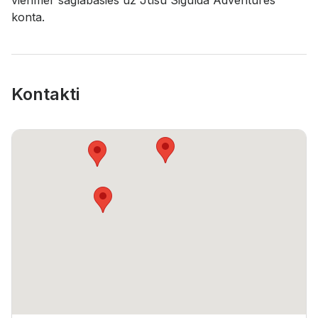
vienmēr saglabāsies uz Jūsu Sigulda Adventures
konta.
Kontakti
Kontakti