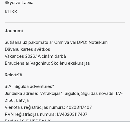
Skydive Latvia
KLIKK
Jaunumi
Sūtīšana uz pakomātu ar Omniva vai DPD: Noteikumi
Dāvanu kartes svētkos
Vakances 2026/ Aicinām darbā
Brauciens ar Vagoniņu: Skolēnu ekskursijas
Rekvizīti
SIA “Sigulda adventures”
Juridiskā adrese: "Atrakcijas", Sigulda, Siguldas novads, LV-
2150, Latvija
Vienotais reģistrācijas numurs: 40203117407
PVN reģistrācijas numurs: LV40203117407
Banka: AS SWEDBANK
Konts: LV95HABA0551044564763