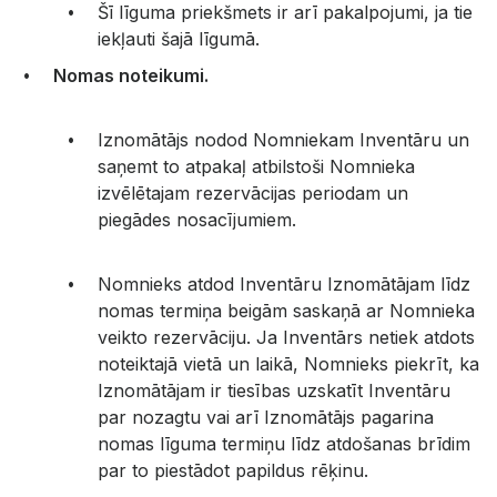
Šī līguma priekšmets ir arī pakalpojumi, ja tie
iekļauti šajā līgumā.
Nomas noteikumi.
Iznomātājs nodod Nomniekam Inventāru un
saņemt to atpakaļ atbilstoši Nomnieka
izvēlētajam rezervācijas periodam un
piegādes nosacījumiem.
Nomnieks atdod Inventāru Iznomātājam līdz
nomas termiņa beigām saskaņā ar Nomnieka
veikto rezervāciju. Ja Inventārs netiek atdots
noteiktajā vietā un laikā, Nomnieks piekrīt, ka
Iznomātājam ir tiesības uzskatīt Inventāru
par nozagtu vai arī Iznomātājs pagarina
nomas līguma termiņu līdz atdošanas brīdim
par to piestādot papildus rēķinu.