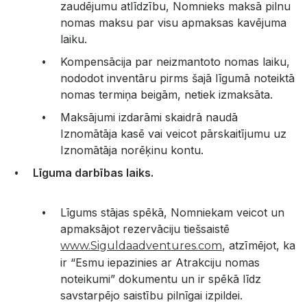
zaudējumu atlīdzību, Nomnieks maksā pilnu
nomas maksu par visu apmaksas kavējuma
laiku.
Kompensācija par neizmantoto nomas laiku,
nododot inventāru pirms šajā līgumā noteiktā
nomas termiņa beigām, netiek izmaksāta.
Maksājumi izdarāmi skaidrā naudā
Iznomātāja kasē vai veicot pārskaitījumu uz
Iznomātāja norēķinu kontu.
Līguma darbības laiks.
Līgums stājas spēkā, Nomniekam veicot un
apmaksājot rezervāciju tiešsaistē
, atzīmējot, ka
www.Siguldaadventures.com
ir “Esmu iepazinies ar Atrakciju nomas
noteikumi” dokumentu un ir spēkā līdz
savstarpējo saistību pilnīgai izpildei.