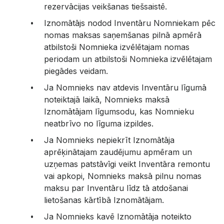
rezervācijas veikšanas tiešsaistē.
Iznomātājs nodod Inventāru Nomniekam pēc
nomas maksas saņemšanas pilnā apmērā
atbilstoši Nomnieka izvēlētajam nomas
periodam un atbilstoši Nomnieka izvēlētajam
piegādes veidam.
Ja Nomnieks nav atdevis Inventāru līgumā
noteiktajā laikā, Nomnieks maksā
Iznomātājam līgumsodu, kas Nomnieku
neatbrīvo no līguma izpildes.
Ja Nomnieks nepiekrīt Iznomātāja
aprēķinātajam zaudējumu apmēram un
uzņemas patstāvīgi veikt Inventāra remontu
vai apkopi, Nomnieks maksā pilnu nomas
maksu par Inventāru līdz tā atdošanai
lietošanas kārtībā Iznomātājam.
Ja Nomnieks kavē Iznomātāja noteikto