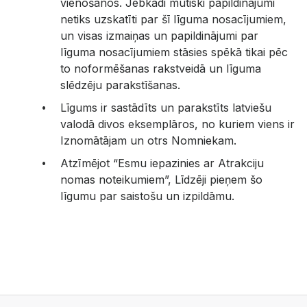
vienošanos. Jebkādi mutiski papildinājumi
netiks uzskatīti par šī līguma nosacījumiem,
un visas izmaiņas un papildinājumi par
līguma nosacījumiem stāsies spēkā tikai pēc
to noformēšanas rakstveidā un līguma
slēdzēju parakstīšanas.
Līgums ir sastādīts un parakstīts latviešu
valodā divos eksemplāros, no kuriem viens ir
Iznomātājam un otrs Nomniekam.
Atzīmējot “Esmu iepazinies ar Atrakciju
nomas noteikumiem”, Līdzēji pieņem šo
līgumu par saistošu un izpildāmu.