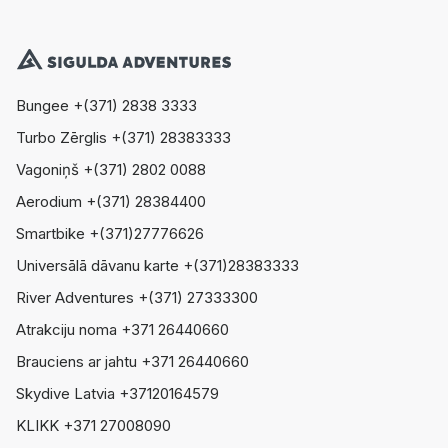
Bungee +(371) 2838 3333
Turbo Zērglis +(371) 28383333
Vagoniņš +(371) 2802 0088
Aerodium +(371) 28384400
Smartbike +(371)27776626
Universālā dāvanu karte +(371)28383333
River Adventures +(371) 27333300
Atrakciju noma +371 26440660
Brauciens ar jahtu +371 26440660
Skydive Latvia +37120164579
KLIKK +371 27008090