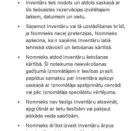
Inventārs tiek nodots un atdots saskaņā ar
šīs tiešsaistes rezervācijas izvēlētajiem
laikiem, datumiem un vietu.
Saņemot Inventāru vai tā uzstādīšanas brīdī,
ja Nomnieks neceļ pretenzijas, Nomnieks
apliecina, ka ir saņēmis Inventāru labā
tehniskā stāvoklī un lietošanas kārtībā.
Nomnieks atdod Inventāru lietošanas
kārtībā. Šī noteikuma neievērošanas
gadījumā Iznomātājam ir tiesības prasīt
papildus samaksu par Inventāra apkopi
saskaņā ar Iznomātāja apstiprinātu cenrādi
vai pēc Iznomātāja speciālistu vērtējuma.
Nomnieks nav tiesīgs Inventāru atsavināt,
apgrūtināt ar lietu tiesībām vai pakļaut
jebkāda veida saistībām.
Nomnieks drīkst izvest Inventāru ārpus