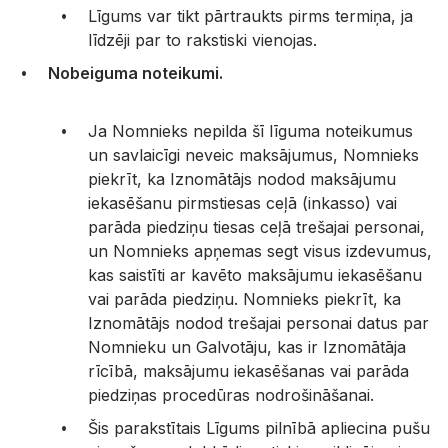
Līgums var tikt pārtraukts pirms termiņa, ja
līdzēji par to rakstiski vienojas.
Nobeiguma noteikumi.
Ja Nomnieks nepilda šī līguma noteikumus
un savlaicīgi neveic maksājumus, Nomnieks
piekrīt, ka Iznomātājs nodod maksājumu
iekasēšanu pirmstiesas ceļā (inkasso) vai
parāda piedziņu tiesas ceļā trešajai personai,
un Nomnieks apņemas segt visus izdevumus,
kas saistīti ar kavēto maksājumu iekasēšanu
vai parāda piedziņu. Nomnieks piekrīt, ka
Iznomātājs nodod trešajai personai datus par
Nomnieku un Galvotāju, kas ir Iznomātāja
rīcībā, maksājumu iekasēšanas vai parāda
piedziņas procedūras nodrošināšanai.
Šis parakstītais Līgums pilnībā apliecina pušu