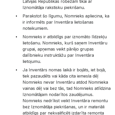
Latvijas Republikas robežām tikai ar
Iznomātāja rakstisku piekrišanu.
Parakstot šo līgumu, Nomnieks apliecina, ka
ir informēts par Inventāra lietošanas
noteikumiem.
Nomnieks ir atbildīgs par iznomāto līdzekļu
lietošanu. Nomnieks, kurš saņem Inventāru
grupai, apņemas veikt pārējo grupas
dalībnieku instruktāžu par Inventāra
lietojumu.
Ja Inventārs nomas laikā ir bojāts, iet bojā,
tiek pazaudēts vai kāda cita iemesla dēļ
Nomnieks nevar Inventāru atdod Nomnieka
vainas dēļ vai bez tās, tad Nomnieks atlīdzina
Iznomātājam nodarītos zaudējumus.
Nomnieks nedrīkst veikt Inventāra remontu
bez Iznomātāja piekrišanas, un ir materiāli
atbildīgs par nekvalificēti izdarīta remonta