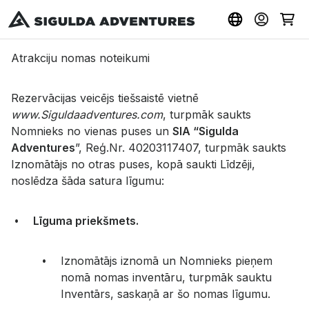
Atrakciju nomas noteikumi
Rezervācijas veicējs tiešsaistē vietnē
www.Siguldaadventures.com
, turpmāk saukts
Nomnieks no vienas puses un
SIA “Sigulda
Adventures
”, Reģ.Nr. 40203117407, turpmāk saukts
Iznomātājs no otras puses, kopā saukti Līdzēji,
noslēdza šāda satura līgumu:
Līguma priekšmets.
Iznomātājs iznomā un Nomnieks pieņem
nomā nomas inventāru, turpmāk sauktu
Inventārs, saskaņā ar šo nomas līgumu.